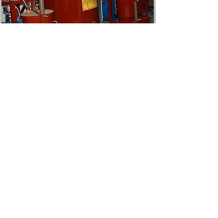
WILLY NIKLAS: Протруювачі для насіння
Зв'яжіться з нами для
отримання детальної
інформації щодо проекту.
Інженерний відділ:
+38 (099) 134 39 44
Залишити заявку