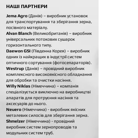
НАШІ ПАРТНЕРИ
Jema Agro
(Данія) – виробник установок
для транспортування та зберігання зерна,
посівного матеріалу.
Alvan Blanch
(Великобританія) – виробник
універсальних потокових сушарок
горизонтального типу.
Daewon GSI
(Південна Корея) – виробник
одних із найкращих в індустрії систем
оптичного сортування (фотосепараторів).
Westrup
(Данія) – провідний виробник
комплексного високоякісного обладнання
для обробки та очистки насіння.
Willy Niklas
(Німеччина) – компанія
спеціалізується виключно на виробництві
апаратів для протруєння насіння та
аксесуарів до нього.
Neuero
(Німеччина) - виробник якісних
металевих силосів для зберігання зерна.
Shmelzer
(Німеччина) - провідний
виробник систем зернопроводів та
модульних систем труб.